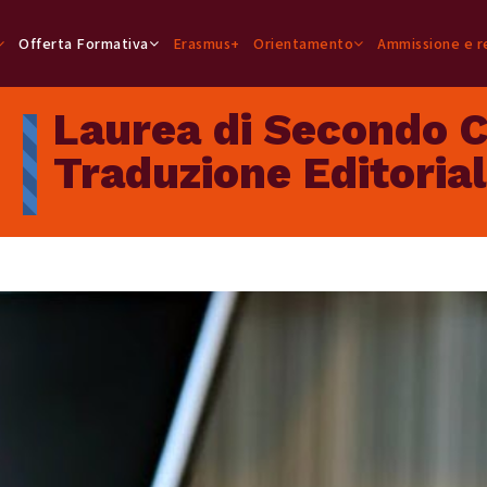
Offerta Formativa
Erasmus+
Orientamento
Ammissione e re
Laurea di Secondo Ci
Traduzione Editoria