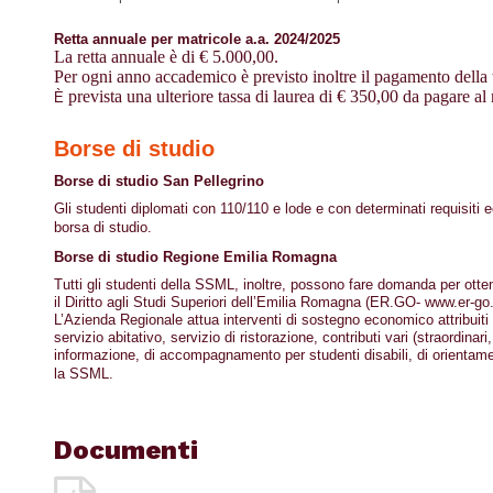
Retta annuale per matricole a.a. 2024/2025
La retta annuale è di € 5.000,00.
Per ogni anno accademico è previsto inoltre il pagamento della 
prevista una ulteriore tassa di laurea di € 350,00 da pagare 
È
Borse di studio
Borse di studio San Pellegrino
Gli studenti diplomati con 110/110 e lode e con determinati requisit
borsa di studio.
Borse di studio Regione Emilia Romagna
Tutti gli studenti della SSML, inoltre, possono fare domanda per otte
il Diritto agli Studi Superiori dell’Emilia Romagna (ER.GO- www.er-go.i
L’Azienda Regionale attua interventi di sostegno economico attribuiti 
servizio abitativo, servizio di ristorazione, contributi vari (straordinar
informazione, di accompagnamento per studenti disabili, di orientam
la SSML.
Documenti