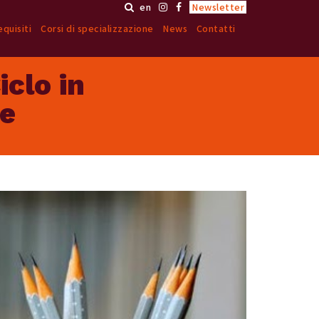
en
Newsletter
quisiti
Corsi di specializzazione
News
Contatti
clo in
le