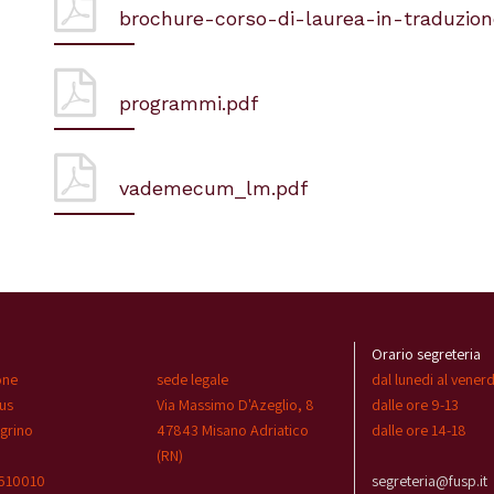
brochure-corso-di-laurea-in-traduzione
programmi.pdf
vademecum_lm.pdf
Orario segreteria
one
sede legale
dal lunedi al venerd
us
Via Massimo D'Azeglio, 8
dalle ore 9-13
egrino
47843 Misano Adriatico
dalle ore 14-18
(RN)
 610010
segreteria@fusp.it