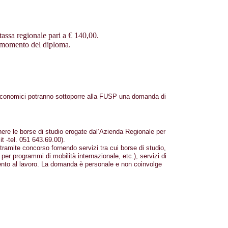
tassa regionale pari a € 140,00.
al momento del diploma.
i economici potranno sottoporre alla FUSP una domanda di
nere le borse di studio erogate dal’Azienda Regionale per
t -tel. 051 643.69.00).
tramite concorso fornendo servizi tra cui borse di studio,
i, per programmi di mobilità internazionale, etc.), servizi di
ento al lavoro. La domanda è personale e non coinvolge