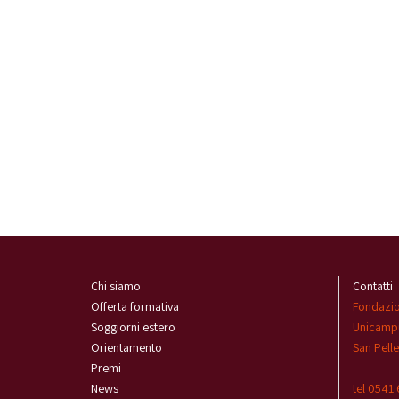
Chi siamo
Contatti
Offerta formativa
Fondazi
Soggiorni estero
Unicamp
Orientamento
San Pell
Premi
News
tel 0541