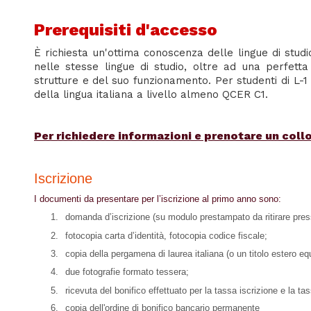
Prerequisiti d'accesso
È richiesta un'ottima conoscenza delle lingue di studi
nelle stesse lingue di studio, oltre ad una perfetta
strutture e del suo funzionamento. Per studenti di L-1
della lingua italiana a livello almeno QCER C1.
Per richiedere informazioni e prenotare un coll
Iscrizione
I documenti da presentare per l’iscrizione al primo anno sono:
1.
domanda d’iscrizione (su modulo prestampato da ritirare press
2.
fotocopia carta d’identità, fotocopia codice fiscale;
3.
copia della pergamena di laurea italiana (o un titolo estero equ
4.
due fotografie formato tessera;
5.
ricevuta del bonifico effettuato per la tassa iscrizione e la ta
6.
copia dell'ordine di bonifico bancario permanente